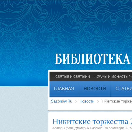
СВЯТЫЕ И СВЯТЫНИ
ХРАМЫ И МОНАСТЫР
ГЛАВНАЯ
НОВОСТИ
СТАТЬ
Sazonow.Ru
Новости
Никитские торже
Никитские торжества 
Автор: Прот. Дмитрий Сазонов.
18 сентября 2015